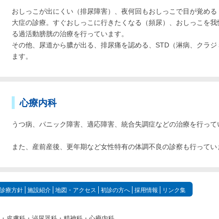
おしっこが出にくい（排尿障害）、夜何回もおしっこで目が覚める
大症の診療。すぐおしっこに行きたくなる（頻尿）、おしっこを我
る過活動膀胱の治療を行っています。
その他、尿道から膿が出る、排尿痛を認める、STD（淋病、クラ
ます。
心療内科
うつ病、パニック障害、適応障害、統合失調症などの治療を行って
また、産前産後、更年期など女性特有の体調不良の診察も行ってい
診療方針
施設紹介
地図・アクセス
初診の方へ
採用情報
リンク集
・皮膚科・泌尿器科・精神科・心療内科