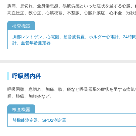
胸痛、息切れ、全身倦怠感、易疲労感といった症状を呈する心臓、
高血圧症、狭心症、心筋梗塞、不整脈、心臓弁膜症、心不全、冠状
検査機器
胸部レントゲン、心電図、超音波装置、ホルダー心電計、24時
計、血管年齢測定器
呼吸器内科
呼吸困難、息切れ、胸痛、咳、痰など呼吸器系の症状を呈する病気
腫、肺癌、胸膜炎など。
検査機器
肺機能測定器、SPO2測定器